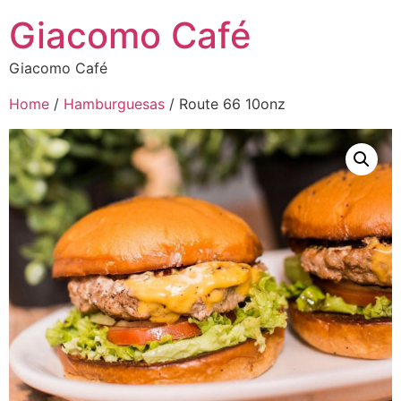
Giacomo Café
Giacomo Café
Home
/
Hamburguesas
/ Route 66 10onz