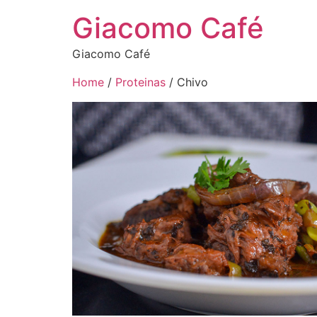
Giacomo Café
Giacomo Café
Home
/
Proteinas
/ Chivo