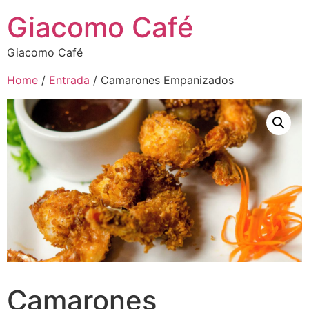
Giacomo Café
Giacomo Café
Home
/
Entrada
/ Camarones Empanizados
Camarones