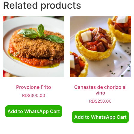
Related products
Provolone Frito
Canastas de chorizo al
vino
RD$
300.00
RD$
250.00
Add to WhatsApp Cart
Add to WhatsApp Cart