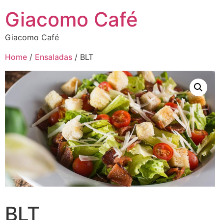
Giacomo Café
Giacomo Café
Home
/
Ensaladas
/ BLT
BLT